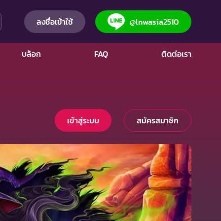
ลงชื่อเข้าใช้
@lnwasia2510
บล็อก
FAQ
ติดต่อเรา
เข้าสู่ระบบ
สมัครสมาชิก