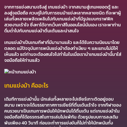
จากการแข่งสนามจริงสู่
เกมแข่งม้า
จากสนามสู่เกมหยอดตู้
และ
ลงสู่จอมือถือ
ควบคู่ไปกับการชมม้าแข่งหลากหลายชนิด
ที่จะพาผู้
เล่นทั้งหลายเพลิดเพลินไปกับเกมแข่งม้าที่มีรูปแบบกราฟฟิค
สวยงามเร้าใจ
ซึ่งหาได้จากเว็บคาสิโนออนไลน์นั่นเอง
เราจะพาท่าน
ดื่มด่ำไปกับเกมแข่งม้าตื่นเต้นและน่าสนใจ
เกมแข่งม้าเป็นเกมกีฬาที่มีมานานแล้ว
และได้รับความนิยมมาโดย
ตลอด
แม้ปัจจุบันการพนันแข่งม้าต้องทำเงียบ
ๆ
และแทบไม่มีให้
เห็นแล้ว
แต่ท่านจะต้องสนใจไปทำไมในเมื่อเรานำเกมแข่งม้านี้มาใส่
จอมือถือให้ท่านแล้ว
เกมแข่งม้า
คืออะไร
เดิมทีการแข่งม้านั้น
นักเล่นทั้งหลายจะไปเชียร์เกาะติดอยู่ขอบ
สนาม
เพราะจะได้บรรยากาศการเชียร์ที่ตื่นเต้นเร้าใจ
จากกีฬาของ
คนรวยมาเป็นเกมการพนันให้นักพนันได้ตื่นเต้น
แต่เกมแข่งม้าใน
จอมือถือก็ได้อรรถรสในการเล่นไม่แพ้กัน
ด้วยรูปแบบการลงเดิม
พันเพียง
40
วินาที
ก่อนจะทำการแข่งขันก็ไม่ทำให้นักพนันทั้ง