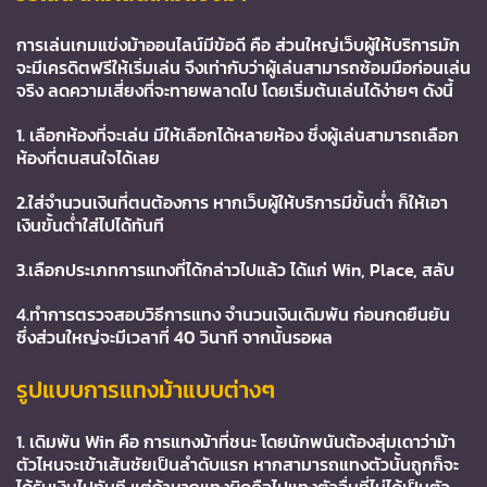
การเล่นเกมแข่งม้าออนไลน์มีข้อดี
คือ
ส่วนใหญ่เว็บผู้ให้บริการมัก
จะมีเครดิตฟรีให้เริ่มเล่น
จึงเท่ากับว่าผู้เล่นสามารถซ้อมมือก่อนเล่น
จริง
ลดความเสี่ยงที่จะทายพลาดไป
โดยเริ่มต้นเล่นได้ง่ายๆ
ดังนี้
1. เลือกห้องที่จะเล่น
มีให้เลือกได้หลายห้อง
ซึ่งผู้เล่นสามารถเลือก
ห้องที่ตนสนใจได้เลย
2.
ใส่จำนวนเงินที่ตนต้องการ
หากเว็บผู้ให้บริการมีขั้นต่ำ
ก็ให้เอา
เงินขั้นต่ำใส่ไปได้ทันที
3.
เลือกประเภทการแทงที่ได้กล่าวไปแล้ว
ได้แก่
Win, Place,
สลับ
4.
ทำการตรวจสอบวิธีการแทง
จำนวนเงินเดิมพัน
ก่อนกดยืนยัน
ซึ่งส่วนใหญ่จะมีเวลาที่
40
วินาที
จากนั้นรอผล
รูปแบบการแทงม้าแบบต่างๆ
1.
เดิมพัน
Win
คือ
การแทงม้าที่ชนะ
โดยนักพนันต้องสุ่มเดาว่าม้า
ตัวไหนจะเข้าเส้นชัยเป็นลำดับแรก
หากสามารถแทงตัวนั้นถูกก็จะ