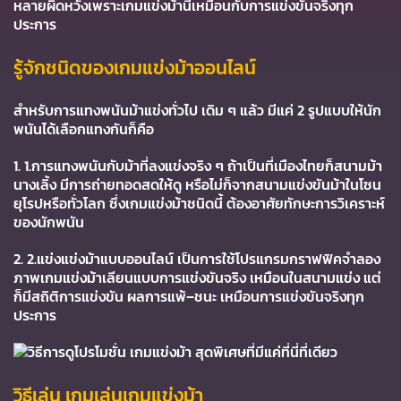
หลายผิดหวังเพราะเกมแข่งม้านี้เหมือนกับการแข่งขันจริงทุก
ประการ
รู้จักชนิดของเกมแข่งม้าออนไลน์
สำหรับการแทงพนันม้าแข่งทั่วไป
เดิม
ๆ
แล้ว
มีแค่
2
รูปแบบให้นัก
พนันได้เลือกแทงกันก็คือ
1.
การแทงพนันกับม้าที่ลงแข่งจริง
ๆ
ถ้าเป็นที่เมืองไทยก็สนามม้า
นางเลิ้ง
มีการถ่ายทอดสดให้ดู
หรือไม่ก็จากสนามแข่งขันม้าในโซน
ยุโรปหรือทั่วโลก
ซึ่งเกมแข่งม้าชนิดนี้
ต้องอาศัยทักษะการวิเคราะห์
ของนักพนัน
2.
แข่งแข่งม้าแบบออนไลน์
เป็นการใช้โปรแกรมกราฟฟิคจำลอง
ภาพเกมแข่งม้าเลียนแบบการแข่งขันจริง
เหมือนในสนามแข่ง
แต่
ก็มีสถิติการแข่งขัน
ผลการแพ้
–
ชนะ
เหมือนการแข่งขันจริงทุก
ประการ
วิธีเล่น
เกมเล่นเกมแข่งม้า