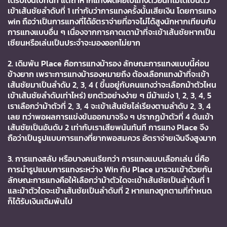
ได้รับเงินไปทันที
แต่ถ้าหากแทงผิดคือไปแทงตัวอื่นที่ไม่ได้เป็นตัว
เข้าเส้นชัยลำดับที่
1
เท่ากับว่าการแทงครั้งนั้นเสียเงิน
โดยการแทง
win
ถือว่าเป็นการแทงที่ได้อัตราจ่ายที่อาจไม่ได้สูงนักหากเทียบกับ
การแทงแบบอื่น
ๆ
เนื่องจากการคาดเดาม้าที่จะเข้าเส้นชัยหากเป็น
เซียนหรือเล่นเป็นประจำจะมองออกไม่ยาก
2.
เดิมพัน
Place
คือการแทงม้ารอง
ลักษณะการแทงแบบนี้ค่อน
ข้างยาก
เพราะการแทงม้ารองหมายถึง
ต้องเลือกแทงม้าที่จะเข้า
เส้นชัยมาเป็นลำดับ
2, 3, 4 (
ขึ้นอยู่กับคนแทงว่าจะเลือกม้าตัวไหน
เข้าเส้นชัยลำดับเท่าไหร่
)
ยกตัวอย่างง่าย
ๆ
มีม้าแข่ง
1, 2, 3, 4, 5
เราเลือกว่าม้าตัวที่
2, 3, 4
จะเข้าเส้นชัยไล่เรียงตามลำดับ
2, 3, 4
เลย
ทว่าพอผลการแข่งขันออกมาจริง
ๆ
ปรากฏม้าตัวที่
4
ดันเข้า
เส้นชัยเป็นอันดับ
2
เท่ากับเราเสียพนันทันที
การแทง
Place
จึง
ถือว่าเป็นรูปแบบการแทงที่ยากพอสมควร
อัตราจ่ายเงินจึงสูงมาก
3.
การแทงสลับ
หรือบางคนเรียกว่า
การแทงแบบเลือกเล่น
นี่คือ
การนำรูปแบบการแทงระหว่าง
Win
กับ
Place
มารวมเข้าด้วยกัน
ลักษณะการแทงคือให้เลือกว่าม้าตัวใดจะเข้าเส้นชัยเป็นลำดับที่
1
และม้าตัวใดจะเข้าเส้นชัยเป็นลำดับที่
2
หากแทงถูกตามที่กำหนด
ก็ได้รับเงินเดิมพันไป