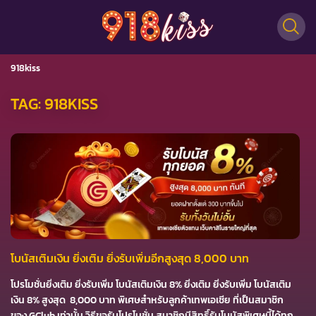
918kiss
TAG:
918KISS
โบนัสเติมเงิน ยิ่งเติม ยิ่งรับเพิ่มอีกสูงสุด 8,000 บาท
โปรโมชั่นยิ่งเติม ยิ่งรับเพิ่ม โบนัสเติมเงิน 8% ยิ่งเติม ยิ่งรับเพิ่ม โบนัสเติม
เงิน 8% สูงสุด 8,000 บาท พิเศษสำหรับลูกค้าเทพเอเชีย ที่เป็นสมาชิก
ของ GClub เท่านั้น วิธีขอรับโปรโมชั่น สมาชิกมีสิทธิ์รับโบนัสพิเศษนี้ได้ทุก