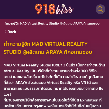
ทำความรู้จัก MAD Virtual Reality Studio ผู้ผลิตเกม ARAYA ที่คอเกมชอบ
Back
ทำความรู้จัก MAD VIRTUAL REALITY
STUDIO ผู้ผลิตเกม ARAYA ที่คอเกมชอบ
MAD Virtual Reality Studio เปิดมา 3 ปีแล้ว เน้นการทำงานด้าน
Virtual Reality เป็นบริษัทที่ทำงานหลายอย่างทั้ง 360 วิดีโอ
เกมส์ และแอพลิเคชั่น แต่โปรดักที่ให้ความสำคัญมากที่สุดคือเกม
ที่ชื่อว่า ARAYA ซึ่งเล่นแบบ Virtual Reality หรือ VR ได้ และ
สามารถเล่นแบบธรรมดาได้ด้วย ที่มาที่ไปของเกมนี้มาจากเกม Be
Lost
ที่มาของการบริษัทคือการเอางานไปเปิดโชว์ที่ทีซิส Exhibition ที่
หอศิลปะวัฒนธรรมกรุงเทพ พอไปเปิดแล้วก็มีต้นซึ่งเป็นหุ้นส่วน